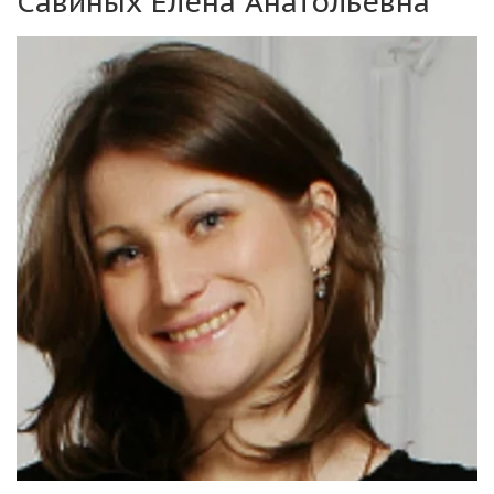
Савиных Елена Анатольевна
Ф
изкультурно-музыкальная зарядка "Самолет"