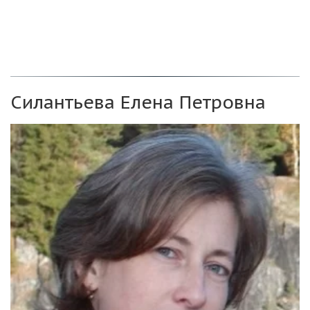
Что такое ритмика и в чем ее польза (для дошкольников)
Что должен уметь дошкольник
 (музыкально-ритмические 
движения)
Силантьева Елена Петровна