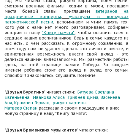
год мы читаем стихи, рисуем картины, поем песни,
смотрим военные фильмы, ходим в музеи, посещаем
места боевой славы, приглашаем
ветеранов на
праздничные концерты
,
участвуем в конкурсах
патриотической песни
, вспоминаем и чтим память тех,
кого уже с нами нет. Много разговариваем, собираем
истории в нашу
"Книгу памяти"
, чтобы оставить след в
сердцах наших воспитанников. Ведь в семье каждого из
нас есть, о чем рассказать. К огромному сожалению, в
этом году нам не удастся сделать это лично и вместе, и
единственная возможность внести свой вклад - это
делиться нашими видеозаписями. Мы разместили работы
здесь, на этой странице памяти Победы. За каждым
именем ребенка стоит его вклад и вклад его семьи.
Спасибо!!! Знакомьтесь. Слушайте. Помните.
"Друзья Буратино
"
 читают стихи:  
Батуева Светлана 
Евгеньевна
,  
Иванова Алиса
,  
Гриднев Дима, 
Васенева 
Аня, 
Крампец Герман,
рисуют картины
Матвеев Степан
 рассказал о своем прадедушке и внес 
новую страницу в нашу "Книгу памяти".
"Друзья Бременских музыкантов
"
 читают стихи: 