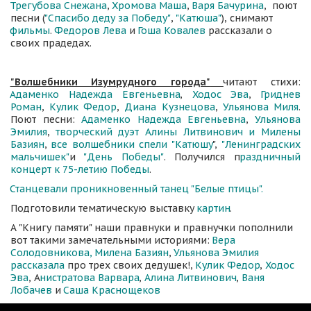
Трегубова Снежана
, 
Хромова Маша
, 
Варя Бачурина
,  поют 
песни (
"Спасибо деду за Победу"
, 
"Катюша"
), снимают 
фильмы
. 
Федоров Лева
 и 
Гоша Ковалев
 рассказали о 
своих прадедах.
"Волшебники Изумрудного города"
читают стихи:
Адаменко Надежда Евгеньевна
,
Ходос Эва
,
Гриднев
Роман
,
Кулик Федор
,
Диана Кузнецова
,
Ульянова Миля
.
Поют песни:
Адаменко Надежда Евгеньевна
,
Ульянова
Эмилия
,
творческий дуэт Алины Литвинович и Милены
Базиян
,
все волшебники спели "Катюшу
",
"Ленинградских
мальчишек"
и
"День Победы"
. Получился п
раздничный
концерт к 75-летию Победы
.
Станцевали проникновенный танец "Белые птицы".
Подготовили тематическую выставку 
картин
. 
А "Книгу памяти" наши правнуки и правнучки пополнили 
вот такими замечательными историями: 
Вера 
Солодовникова, 
Милена Базиян
, 
Ульянова Эмилия 
рассказала 
про трех своих дедушек!, 
Кулик Федор
, 
Ходос 
Эва
, А
нистратова Варвара
, 
Алина Литвинович
, 
Ваня 
Лобачев
 и 
Саша Краснощеков