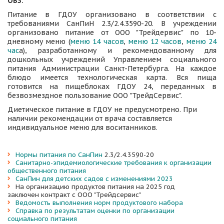
ОВЗ:
Питание в ГДОУ организовано в соответствии с
требованиями СанПиН 2.3/2.4.3590-20. В учреждении
организовано питание от ООО "Трейдервис" по 10-
дневному меню (
меню 14 часов
,
меню 12 часов
,
меню 24
час
а), разработанному и рекомендованному для
дошкольных учреждений Управлением социального
питания Администрации Санкт-Петербурга. На каждое
блюдо имеется технологическая карта. Вся пища
готовится на пищеблоках ГДОУ 24, переданных в
безвозмездное пользование ООО "ТрейдСервис".
Диетическое питание в ГДОУ не предусмотрено. При 
наличии рекомендации от врача составляется 
индивидуальное меню для воситанников.
Нормы питания по СанПин
 2.3/2.4.3590-20
Санитарно-эпидемиологические требования к организации 
общественного питания
СанПин для детских садов с изменениями 2023
На организацию продуктов питания на 2025 год 
заключен контракт с ООО "Трейдсервис" 
Ведомость выполнения норм продуктового набора
Справка по результатам оценки по организации 
социального питания